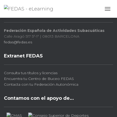
FEDAS
CAMB
Federación Española de Actividades Subacuáticas
Calle Aragó 517 5º-1ª | 08013 BARCELONA
fedas@fedas.es
Extranet FEDAS
Consulta tus títulos y licencias
Encuentra tu Centro de Buceo FEDAS
Contacta con tu Federación Autonómica
Contamos con el apoyo de…