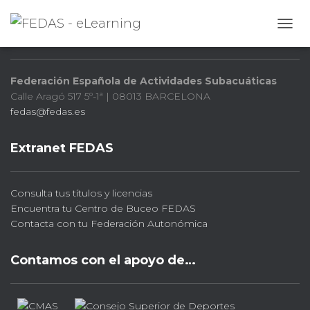
FEDAS
CAMB
Federación Española de Actividades Subacuáticas
Calle Aragó 517 5º-1ª | 08013 BARCELONA
fedas@fedas.es
Extranet FEDAS
Consulta tus títulos y licencias
Encuentra tu Centro de Buceo FEDAS
Contacta con tu Federación Autonómica
Contamos con el apoyo de…