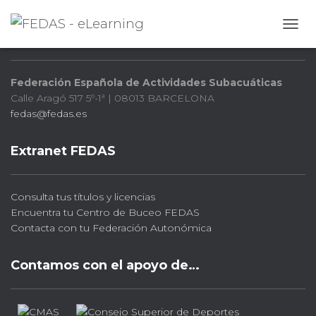
FEDAS
CAMB
Federación Española de Actividades Subacuáticas
Calle Aragó 517 5º-1ª | 08013 BARCELONA
fedas@fedas.es
Extranet FEDAS
Consulta tus títulos y licencias
Encuentra tu Centro de Buceo FEDAS
Contacta con tu Federación Autonómica
Contamos con el apoyo de…