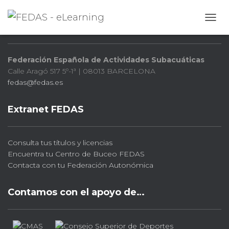
FEDAS
CAMB
Federación Española de Actividades Subacuáticas
Calle Aragó 517 5º-1ª | 08013 BARCELONA
fedas@fedas.es
Extranet FEDAS
Consulta tus títulos y licencias
Encuentra tu Centro de Buceo FEDAS
Contacta con tu Federación Autonómica
Contamos con el apoyo de…