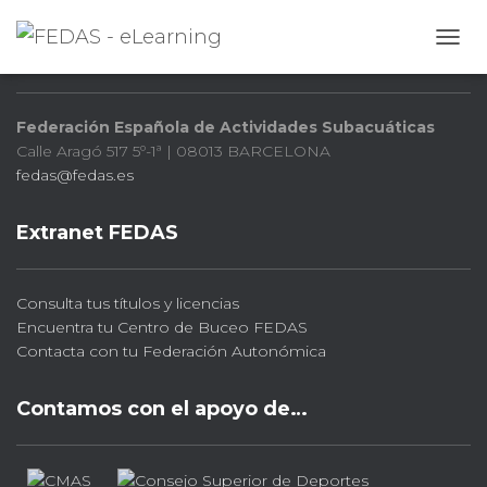
FEDAS
CAMB
Federación Española de Actividades Subacuáticas
Calle Aragó 517 5º-1ª | 08013 BARCELONA
fedas@fedas.es
Extranet FEDAS
Consulta tus títulos y licencias
Encuentra tu Centro de Buceo FEDAS
Contacta con tu Federación Autonómica
Contamos con el apoyo de…