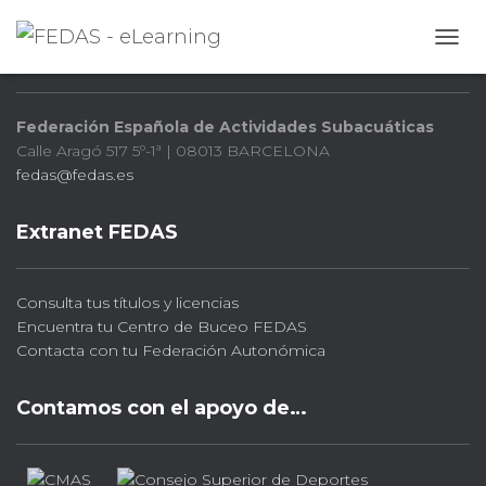
FEDAS
CAMB
Federación Española de Actividades Subacuáticas
Calle Aragó 517 5º-1ª | 08013 BARCELONA
fedas@fedas.es
Extranet FEDAS
Consulta tus títulos y licencias
Encuentra tu Centro de Buceo FEDAS
Contacta con tu Federación Autonómica
Contamos con el apoyo de…