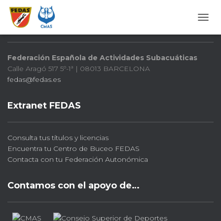
FEDAS
CAMB
Federación Española de Actividades Subacuáticas
Calle Aragó 517 5º-1ª | 08013 BARCELONA
fedas@fedas.es
Extranet FEDAS
Consulta tus títulos y licencias
Encuentra tu Centro de Buceo FEDAS
Contacta con tu Federación Autonómica
Contamos con el apoyo de…