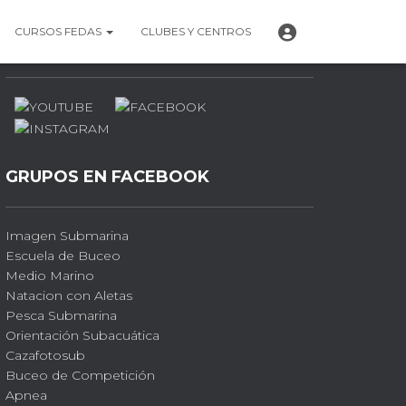
P
CURSOS FEDAS
CLUBES Y CENTROS
PERFILES SOCIALES
E
R
F
I
L
GRUPOS EN FACEBOOK
Imagen Submarina
Escuela de Buceo
Medio Marino
Natacion con Aletas
Pesca Submarina
Orientación Subacuática
Cazafotosub
Buceo de Competición
Apnea