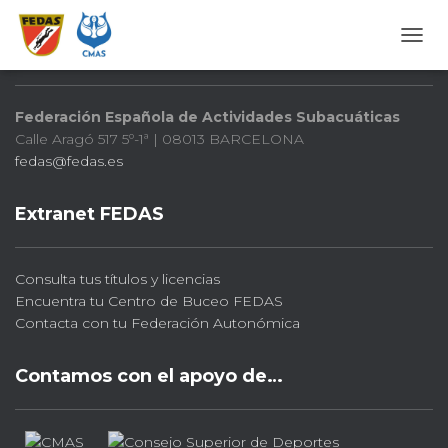
FEDAS
CAMB
Federación Española de Actividades Subacuáticas
Calle Aragó 517 5º-1ª | 08013 BARCELONA
fedas@fedas.es
Extranet FEDAS
Consulta tus títulos y licencias
Encuentra tu Centro de Buceo FEDAS
Contacta con tu Federación Autonómica
Contamos con el apoyo de…