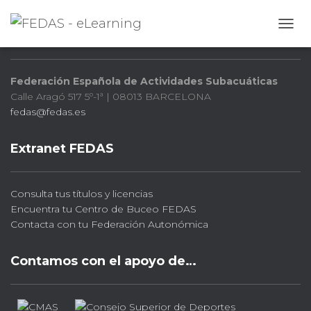
FEDAS
CAMB
Federación Española de Actividades Subacuáticas
Calle Aragó 517 5º-1ª | 08013 BARCELONA
fedas@fedas.es
Extranet FEDAS
Consulta tus títulos y licencias
Encuentra tu Centro de Buceo FEDAS
Contacta con tu Federación Autonómica
Contamos con el apoyo de…