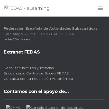
FEDAS
CAMB
Federación Española de Actividades Subacuáticas
Calle Aragó 517 5º-1ª | 08013 BARCELONA
fedas@fedas.es
Extranet FEDAS
Consulta tus títulos y licencias
Encuentra tu Centro de Buceo FEDAS
Contacta con tu Federación Autonómica
Contamos con el apoyo de…