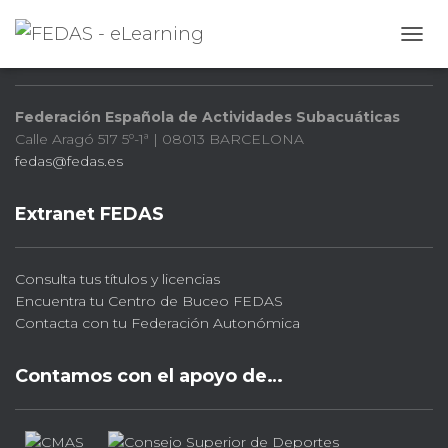
FEDAS
CAMB
Federación Española de Actividades Subacuáticas
Calle Aragó 517 5º-1ª | 08013 BARCELONA
fedas@fedas.es
Extranet FEDAS
Consulta tus títulos y licencias
Encuentra tu Centro de Buceo FEDAS
Contacta con tu Federación Autonómica
Contamos con el apoyo de…