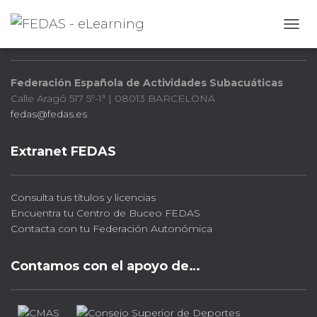
FEDAS
CAMB
Federación Española de Actividades Subacuáticas
Calle Aragó 517 5º-1ª | 08013 BARCELONA
fedas@fedas.es
Extranet FEDAS
Consulta tus títulos y licencias
Encuentra tu Centro de Buceo FEDAS
Contacta con tu Federación Autonómica
Contamos con el apoyo de…