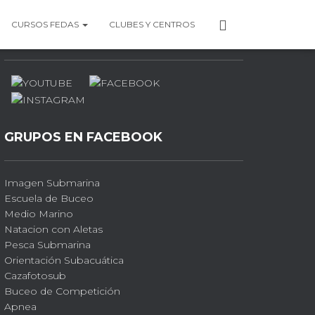
P
CURSOS FEDAS
CLUBES Y CENTROS
PERFILES SOCIALES
E
R
F
I
L
GRUPOS EN FACEBOOK
Imagen Submarina
Escuela de Buceo
Medio Marino
Natacion con Aletas
Pesca Submarina
Orientación Subacuática
Cazafotosub
Buceo de Competición
Apnea