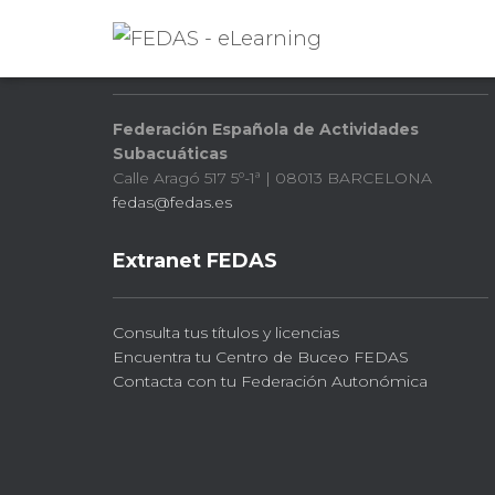
FEDAS
Federación Española de Actividades
Subacuáticas
Calle Aragó 517 5º-1ª | 08013 BARCELONA
fedas@fedas.es
Extranet FEDAS
Consulta tus títulos y licencias
Encuentra tu Centro de Buceo FEDAS
Contacta con tu Federación Autonómica