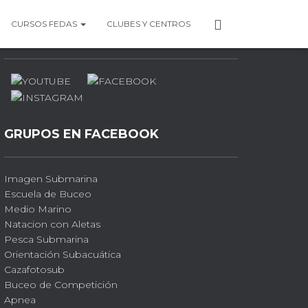
P
CURSOS FEDAS
CLUBES Y CENTROS
PERFILES SOCIALES
E
R
F
I
L
GRUPOS EN FACEBOOK
Imagen Submarina
Escuela de Buceo
Medio Marino
Natacion con Aletas
Pesca Submarina
Orientación Subacuática
Cazafotosub
Buceo de Competición
Apnea