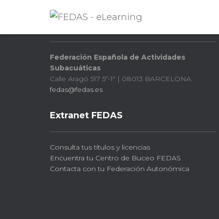
FEDAS
Federación Española de Actividades
Subacuáticas
Calle Aragó 517 5º-1ª | 08013 BARCELONA
fedas@fedas.es
Extranet FEDAS
Consulta tus títulos y licencias
Encuentra tu Centro de Buceo FEDAS
Contacta con tu Federación Autonómica