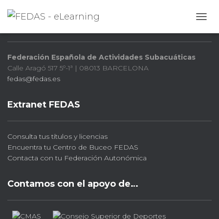
FEDAS
CAMB
Federación Española de Actividades Subacuáticas
Calle Aragó 517 5º-1ª | 08013 BARCELONA
fedas@fedas.es
Extranet FEDAS
Consulta tus títulos y licencias
Encuentra tu Centro de Buceo FEDAS
Contacta con tu Federación Autonómica
Contamos con el apoyo de…