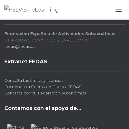
FEDAS
CAMB
Federación Española de Actividades Subacuáticas
Calle Aragó 517 5º-1ª | 08013 BARCELONA
fedas@fedas.es
Extranet FEDAS
Consulta tus títulos y licencias
Encuentra tu Centro de Buceo FEDAS
Contacta con tu Federación Autonómica
Contamos con el apoyo de…