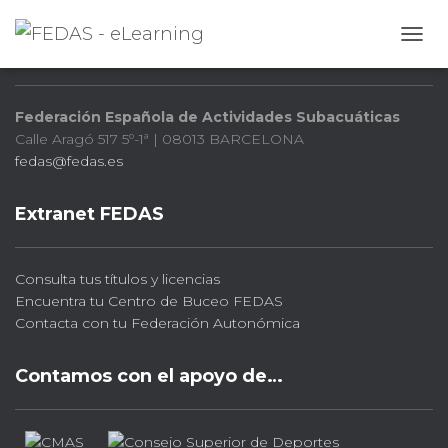
FEDAS
CAMB
Federación Española de Actividades Subacuáticas
Calle Aragó 517 5º-1ª | 08013 BARCELONA
fedas@fedas.es
Extranet FEDAS
Consulta tus títulos y licencias
Encuentra tu Centro de Buceo FEDAS
Contacta con tu Federación Autonómica
Contamos con el apoyo de…