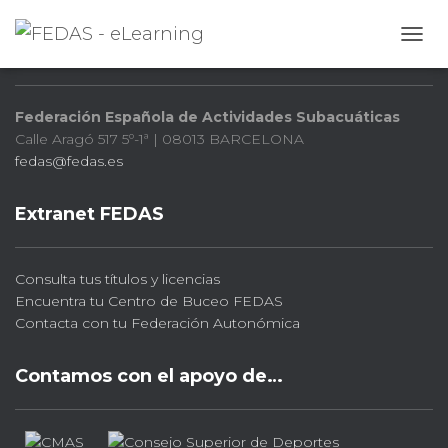
FEDAS
CAMB
Federación Española de Actividades Subacuáticas
Calle Aragó 517 5º-1ª | 08013 BARCELONA
fedas@fedas.es
Extranet FEDAS
Consulta tus títulos y licencias
Encuentra tu Centro de Buceo FEDAS
Contacta con tu Federación Autonómica
Contamos con el apoyo de…