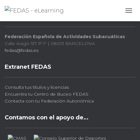
FEDAS
CAMB
Federación Española de Actividades Subacuáticas
Calle Aragó 517 5º-1ª | 08013 BARCELONA
fedas@fedas.es
Extranet FEDAS
Consulta tus títulos y licencias
Encuentra tu Centro de Buceo FEDAS
Contacta con tu Federación Autonómica
Contamos con el apoyo de…