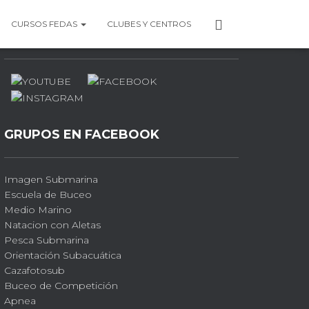
P
CURSOS FEDAS
CLUBES Y CENTROS
PERFILES SOCIALES
E
R
F
I
L
GRUPOS EN FACEBOOK
Imagen Submarina
Escuela de Buceo
Medio Marino
Natacion con Aletas
Pesca Submarina
Orientación Subacuática
Cazafotosub
Buceo de Competición
Apnea