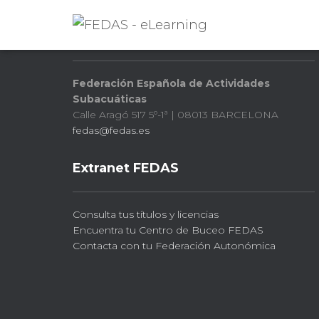
FEDAS
Federación Española de Actividades
Subacuáticas
Calle Aragó 517 5º-1ª | 08013 BARCELONA
fedas@fedas.es
Extranet FEDAS
Consulta tus títulos y licencias
Encuentra tu Centro de Buceo FEDAS
Contacta con tu Federación Autonómica