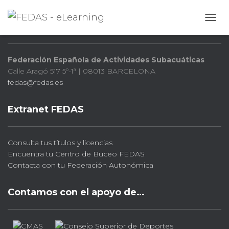
FEDAS
CAMB
Federación Española de Actividades Subacuáticas
Calle Aragó 517 5º-1ª | 08013 BARCELONA
fedas@fedas.es
Extranet FEDAS
Consulta tus títulos y licencias
Encuentra tu Centro de Buceo FEDAS
Contacta con tu Federación Autonómica
Contamos con el apoyo de…