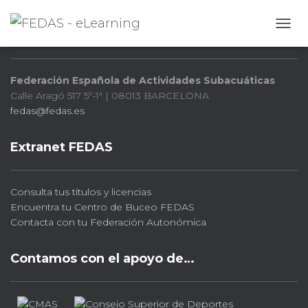
FEDAS
CAMB
Federación Española de Actividades Subacuáticas
Calle Aragó 517 5º-1ª | 08013 BARCELONA
fedas@fedas.es
Extranet FEDAS
Consulta tus títulos y licencias
Encuentra tu Centro de Buceo FEDAS
Contacta con tu Federación Autonómica
Contamos con el apoyo de…