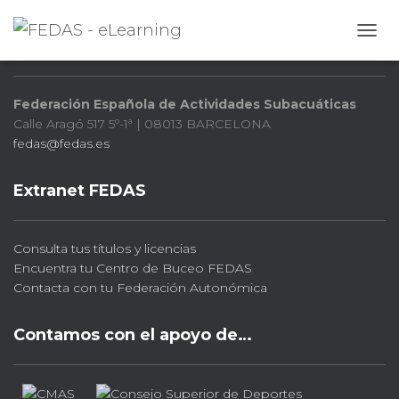
FEDAS
CAMB
Federación Española de Actividades Subacuáticas
Calle Aragó 517 5º-1ª | 08013 BARCELONA
fedas@fedas.es
Extranet FEDAS
Consulta tus títulos y licencias
Encuentra tu Centro de Buceo FEDAS
Contacta con tu Federación Autonómica
Contamos con el apoyo de…