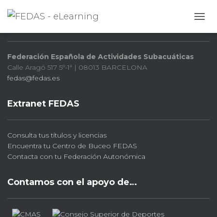
FEDAS
CAMB
Federación Española de Actividades Subacuáticas
Calle Aragó 517 5º-1ª | 08013 BARCELONA
fedas@fedas.es
Extranet FEDAS
Consulta tus títulos y licencias
Encuentra tu Centro de Buceo FEDAS
Contacta con tu Federación Autonómica
Contamos con el apoyo de…