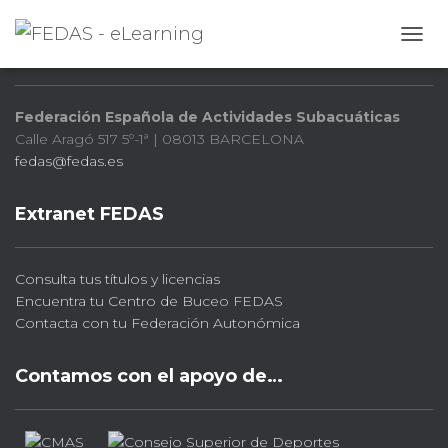
FEDAS
CAMB
Federación Española de Actividades Subacuáticas
Calle Aragó 517 5º-1ª | 08013 BARCELONA
fedas@fedas.es
Extranet FEDAS
Consulta tus títulos y licencias
Encuentra tu Centro de Buceo FEDAS
Contacta con tu Federación Autonómica
Contamos con el apoyo de…