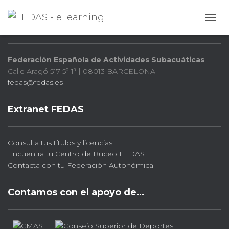
FEDAS
CAMB
Federación Española de Actividades Subacuáticas
Calle Aragó 517 5º-1ª | 08013 BARCELONA
fedas@fedas.es
Extranet FEDAS
Consulta tus títulos y licencias
Encuentra tu Centro de Buceo FEDAS
Contacta con tu Federación Autonómica
Contamos con el apoyo de…