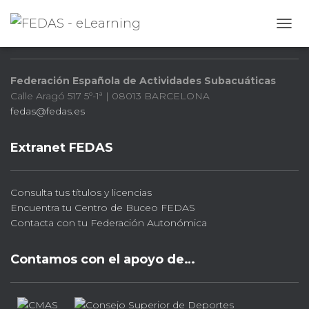
FEDAS
CAMB
Federación Española de Actividades Subacuáticas
Calle Aragó 517 5º-1ª | 08013 BARCELONA
fedas@fedas.es
Extranet FEDAS
Consulta tus títulos y licencias
Encuentra tu Centro de Buceo FEDAS
Contacta con tu Federación Autonómica
Contamos con el apoyo de…