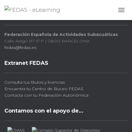
FEDAS
CAMB
Federación Española de Actividades Subacuáticas
Calle Aragó 517 5º-1ª | 08013 BARCELONA
fedas@fedas.es
Extranet FEDAS
Consulta tus títulos y licencias
Encuentra tu Centro de Buceo FEDAS
Contacta con tu Federación Autonómica
Contamos con el apoyo de…