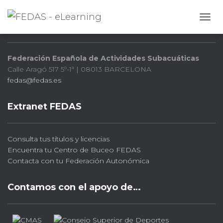
FEDAS
CAMB
Federación Española de Actividades Subacuáticas
Calle Aragó 517 5º-1ª | 08013 BARCELONA
fedas@fedas.es
Extranet FEDAS
Consulta tus títulos y licencias
Encuentra tu Centro de Buceo FEDAS
Contacta con tu Federación Autonómica
Contamos con el apoyo de…