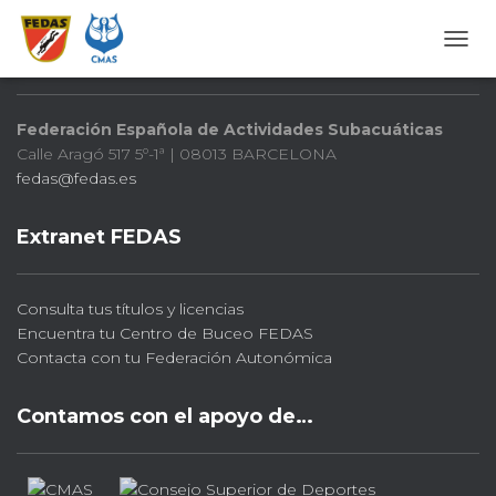
FEDAS
CAMB
Federación Española de Actividades Subacuáticas
Calle Aragó 517 5º-1ª | 08013 BARCELONA
fedas@fedas.es
Extranet FEDAS
Consulta tus títulos y licencias
Encuentra tu Centro de Buceo FEDAS
Contacta con tu Federación Autonómica
Contamos con el apoyo de…