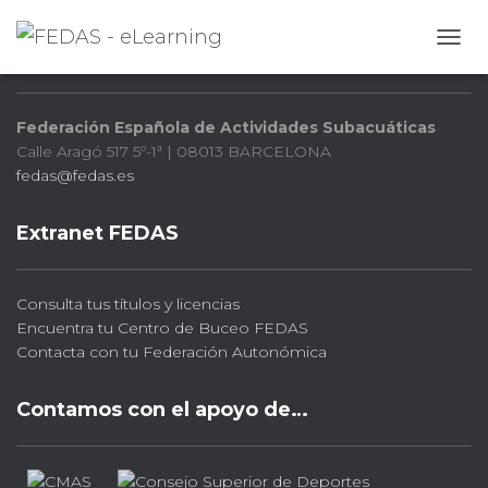
FEDAS
CAMB
Federación Española de Actividades Subacuáticas
Calle Aragó 517 5º-1ª | 08013 BARCELONA
fedas@fedas.es
Extranet FEDAS
Consulta tus títulos y licencias
Encuentra tu Centro de Buceo FEDAS
Contacta con tu Federación Autonómica
Contamos con el apoyo de…