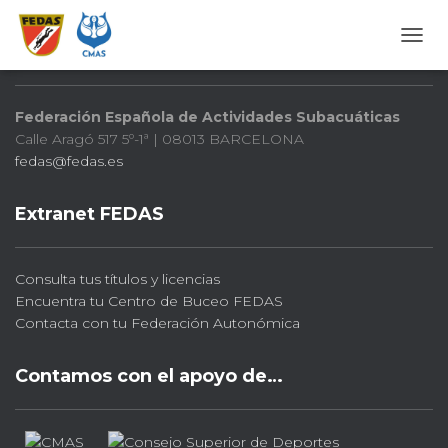
FEDAS
CAMB
Federación Española de Actividades Subacuáticas
Calle Aragó 517 5º-1ª | 08013 BARCELONA
fedas@fedas.es
Extranet FEDAS
Consulta tus títulos y licencias
Encuentra tu Centro de Buceo FEDAS
Contacta con tu Federación Autonómica
Contamos con el apoyo de…