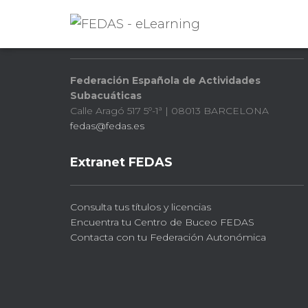
FEDAS
Federación Española de Actividades
Subacuáticas
Calle Aragó 517 5º-1ª | 08013 BARCELONA
fedas@fedas.es
Extranet FEDAS
Consulta tus títulos y licencias
Encuentra tu Centro de Buceo FEDAS
Contacta con tu Federación Autonómica