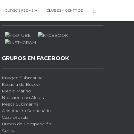
P
CURSOS FEDAS
CLUBES Y CENTROS
PERFILES SOCIALES
E
R
F
I
L
GRUPOS EN FACEBOOK
Imagen Submarina
Escuela de Buceo
Medio Marino
Natacion con Aletas
Pesca Submarina
Orientación Subacuática
Cazafotosub
Buceo de Competición
Apnea