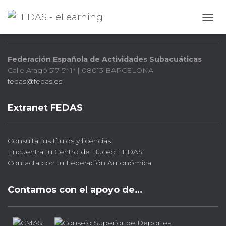
FEDAS
CAMB
Federación Española de Actividades Subacuáticas
Calle Aragó 517 5º-1ª | 08013 BARCELONA
fedas@fedas.es
Extranet FEDAS
Consulta tus títulos y licencias
Encuentra tu Centro de Buceo FEDAS
Contacta con tu Federación Autonómica
Contamos con el apoyo de…