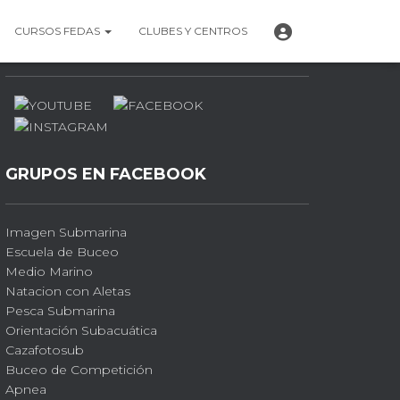
P
CURSOS FEDAS
CLUBES Y CENTROS
PERFILES SOCIALES
E
R
F
I
L
GRUPOS EN FACEBOOK
Imagen Submarina
Escuela de Buceo
Medio Marino
Natacion con Aletas
Pesca Submarina
Orientación Subacuática
Cazafotosub
Buceo de Competición
Apnea