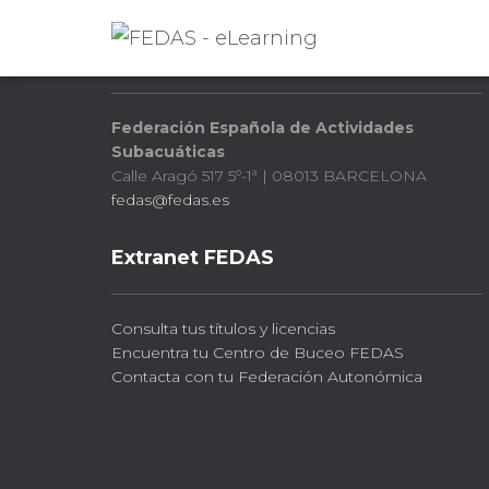
FEDAS
Federación Española de Actividades
Subacuáticas
Calle Aragó 517 5º-1ª | 08013 BARCELONA
fedas@fedas.es
Extranet FEDAS
Consulta tus títulos y licencias
Encuentra tu Centro de Buceo FEDAS
Contacta con tu Federación Autonómica