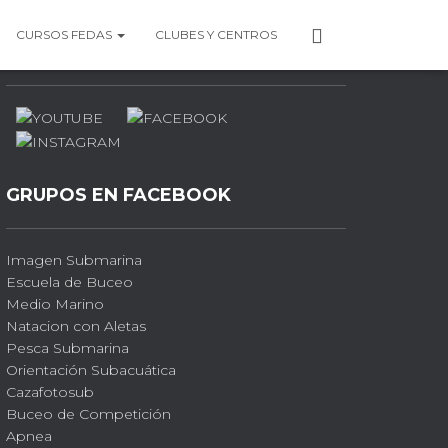
P
CURSOS FEDAS
CLUBES Y CENTROS
PERFILES SOCIALES
E
R
F
I
L
GRUPOS EN FACEBOOK
Imagen Submarina
Escuela de Buceo
Medio Marino
Natacion con Aletas
Pesca Submarina
Orientación Subacuática
Cazafotosub
Buceo de Competición
Apnea