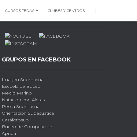
P
CURSOS FEDAS
CLUBES Y CENTROS
PERFILES SOCIALES
E
R
F
I
L
GRUPOS EN FACEBOOK
Imagen Submarina
Escuela de Buceo
Medio Marino
Natacion con Aletas
Pesca Submarina
Orientación Subacuática
Cazafotosub
Buceo de Competición
Apnea