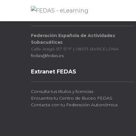
FEDAS
Federación Española de Actividades
Subacuáticas
Calle Aragó 517 5º-1ª | 08013 BARCELONA
fedas@fedas.es
Extranet FEDAS
Consulta tus títulos y licencias
Encuentra tu Centro de Buceo FEDAS
Contacta con tu Federación Autonómica