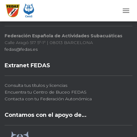
FEDAS
CAMB
Federación Española de Actividades Subacuáticas
Calle Aragó 517 5º-1ª | 08013 BARCELONA
fedas@fedas.es
Extranet FEDAS
Consulta tus títulos y licencias
Encuentra tu Centro de Buceo FEDAS
Contacta con tu Federación Autonómica
Contamos con el apoyo de…