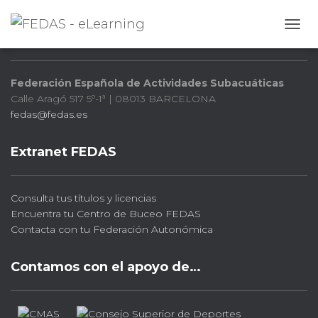
FEDAS
CAMB
Federación Española de Actividades Subacuáticas
Calle Aragó 517 5º-1ª | 08013 BARCELONA
fedas@fedas.es
Extranet FEDAS
Consulta tus títulos y licencias
Encuentra tu Centro de Buceo FEDAS
Contacta con tu Federación Autonómica
Contamos con el apoyo de…