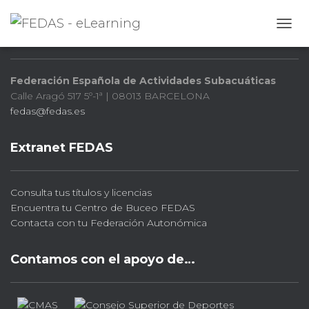
FEDAS
CAMB
Federación Española de Actividades Subacuáticas
Calle Aragó 517 5º-1ª | 08013 BARCELONA
fedas@fedas.es
Extranet FEDAS
Consulta tus títulos y licencias
Encuentra tu Centro de Buceo FEDAS
Contacta con tu Federación Autonómica
Contamos con el apoyo de…