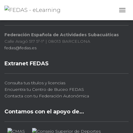
FEDAS
CAMB
Federación Española de Actividades Subacuáticas
Calle Aragó 517 5º-1ª | 08013 BARCELONA
fedas@fedas.es
Extranet FEDAS
Consulta tus títulos y licencias
Encuentra tu Centro de Buceo FEDAS
Contacta con tu Federación Autonómica
Contamos con el apoyo de…