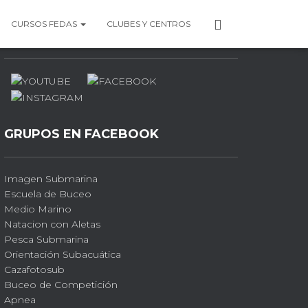
P
CURSOS FEDAS
CLUBES Y CENTROS
PERFILES SOCIALES
E
R
F
I
L
GRUPOS EN FACEBOOK
Imagen Submarina
Escuela de Buceo
Medio Marino
Natacion con Aletas
Pesca Submarina
Orientación Subacuática
Cazafotosub
Buceo de Competición
Apnea