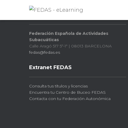
FEDAS
Federación Española de Actividades
Subacuáticas
Calle Aragó 517 5º-1ª | 08013 BARCELONA
fedas@fedas.es
Extranet FEDAS
Consulta tus títulos y licencias
Encuentra tu Centro de Buceo FEDAS
Contacta con tu Federación Autonómica