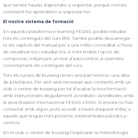
que també hauràs d’aprendre a respectar; perquè només
coneixent-ho aprendrem a respectar-ho.
El nostre sistema de formació
En aquesta plataforma e-learning FEDAS, podràs estudiar
tots els continguts del curs B1E. També podràs descarregar-
te els capítols del manual per a una millor comoditat a l’hora
de visualitzar-los i estudiar-los. A més tindràs l’opció de
comprovar, mitjançant un test d’autocontrol, si assimiles
correctament els continguts del curs.
Tots els cursos de busseig tenen una part teòrica i una altra
de pràctiques. Per això serà necessari que contactis amb un
club o centre de busseig per tal d’acabar la teva formació
amb instructors/es degudament acreditats i acreditades amb
la seva titulació Internacional FEDAS-CMAS. Si encara no has
contactat amb algun, pots accedir a través d’aquest enllaç a
aquells que tinguis més pròxims: extranet.fedas.es/clubs-y-
centros
En el club o centre de busseig t’explicaran la metodologia