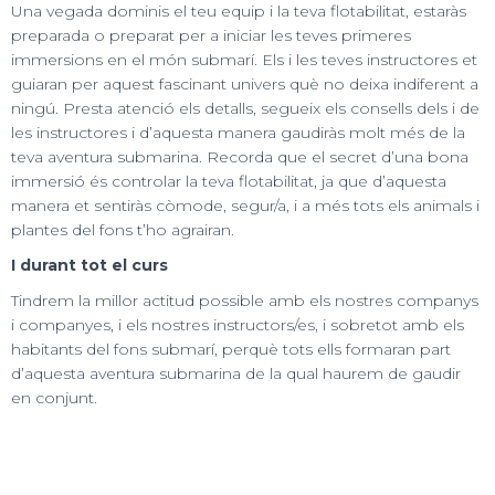
Una vegada dominis el teu equip i la teva flotabilitat, estaràs
preparada o preparat per a iniciar les teves primeres
immersions en el món submarí. Els i les teves instructores et
guiaran per aquest fascinant univers què no deixa indiferent a
ningú. Presta atenció els detalls, segueix els consells dels i de
les instructores i d’aquesta manera gaudiràs molt més de la
teva aventura submarina. Recorda que el secret d’una bona
immersió és controlar la teva flotabilitat, ja que d’aquesta
manera et sentiràs còmode, segur/a, i a més tots els animals i
plantes del fons t’ho agrairan.
I durant tot el curs
Tindrem la millor actitud possible amb els nostres companys
i companyes, i els nostres instructors/es, i sobretot amb els
habitants del fons submarí, perquè tots ells formaran part
d’aquesta aventura submarina de la qual haurem de gaudir
en conjunt.