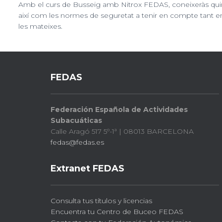
Amb el curs de Busseig amb Nitrox FEDAS, coneixeràs quin
així com les normes de seguretat a tenir en compte tant e
les mateixes.
FEDAS
Federación Española de Actividades
Subacuáticas
Calle Aragó 517 5º-1ª | 08013 BARCELONA
fedas@fedas.es
Extranet FEDAS
Consulta tus títulos y licencias
Encuentra tu Centro de Buceo FEDAS