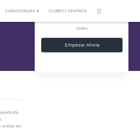
P
CURSOS FEDAS
CLUBES Y CENTROS
E
R
Gratis
F
I
L
Empezar Ahora
ejador/a,
s
 entrar en