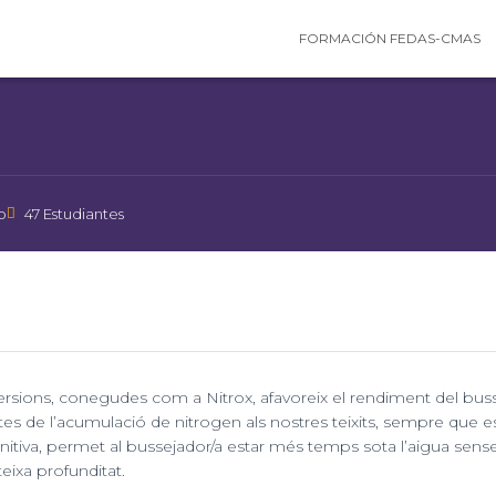
FORMACIÓN FEDAS-CMAS
Categoría
BUCEO RECREATIVO
o
47 Estudiantes
ersions, conegudes com a Nitrox, afavoreix el rendiment del buss
tes de l’acumulació de nitrogen als nostres teixits, sempre que e
nitiva, permet al bussejador/a estar més temps sota l’aigua sense
ixa profunditat.