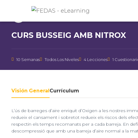
Instructor
FEDAS
CURS BUSSEIG AMB NITROX
10 Semanas
Todos Los Niveles
4 Lecciones
1 Cuestionari
Visión General
Currículum
L’ús de barreges d’aire enriquit d’Oxigen a les nostres imm
redueix el cansament i sobretot redueix els riscos dels efec
respectin els temps recomanats per a cada barreja. En defi
descompressió que amb una barreja d’aire normal a la mate