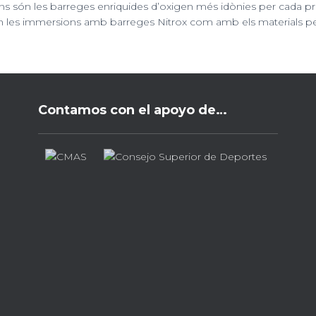
s són les barreges enriquides d’oxigen més idònies per cada pro
n les immersions amb barreges Nitrox com amb els materials per
Contamos con el apoyo de…