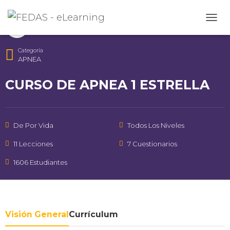
Instructor
CAMB
FEDAS
Categoría
APNEA
CURSO DE APNEA 1 ESTRELLA
De Por Vida
Todos Los Niveles
11 Lecciones
7 Cuestionarios
1606 Estudiantes
Visión General
Currículum