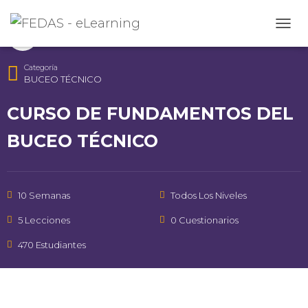
Instructor
CAMB
FEDAS
Categoría
BUCEO TÉCNICO
CURSO DE FUNDAMENTOS DEL
BUCEO TÉCNICO
10 Semanas
Todos Los Niveles
5 Lecciones
0 Cuestionarios
470 Estudiantes