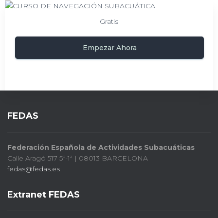
Gratis
Empezar Ahora
FEDAS
Federación Española de Actividades Subacuáticas
Calle Aragó 517 5º-1ª | 08013 BARCELONA
fedas@fedas.es
Extranet FEDAS