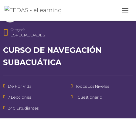
Instructor
CAMB
FEDAS
Categoría
ESPECIALIDADES
CURSO DE NAVEGACIÓN
SUBACUÁTICA
De Por Vida
Todos Los Niveles
7 Lecciones
1 Cuestionario
340 Estudiantes