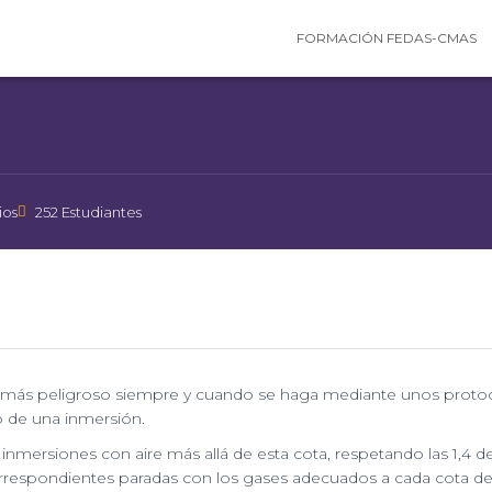
FORMACIÓN FEDAS-CMAS
Categoría
BUCEO TÉCNICO
ios
252 Estudiantes
ser más peligroso siempre y cuando se haga mediante unos proto
o de una inmersión.
inmersiones con aire más allá de esta cota, respetando las 1,4 d
correspondientes paradas con los gases adecuados a cada cota d