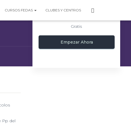
P
CURSOS FEDAS
CLUBES Y CENTROS
E
R
Gratis
F
I
L
Empezar Ahora
colos
e Pp del
e