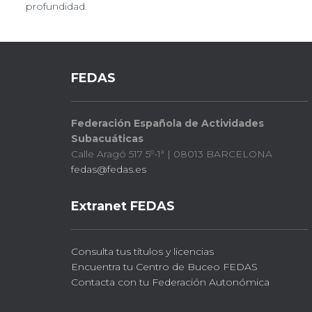
profundidad.
FEDAS
Federación Española de Actividades
Subacuáticas
Calle Aragó 517 5º-1ª | 08013 BARCELONA
fedas@fedas.es
Extranet FEDAS
Consulta tus títulos y licencias
Encuentra tu Centro de Buceo FEDAS
Contacta con tu Federación Autonómica