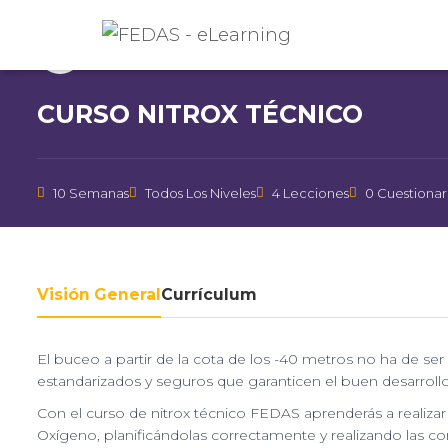
Instructor
FEDAS
CURSO NITROX TÉCNICO
10 Semanas
Todos Los Niveles
4 Lecciones
0 Cuestionar
Visión General
Currículum
El buceo a partir de la cota de los -40 metros no ha de 
estandarizados y seguros que garanticen el buen desarroll
Con el curso de nitrox técnico FEDAS aprenderás a realizar 
Oxígeno, planificándolas correctamente y realizando las 