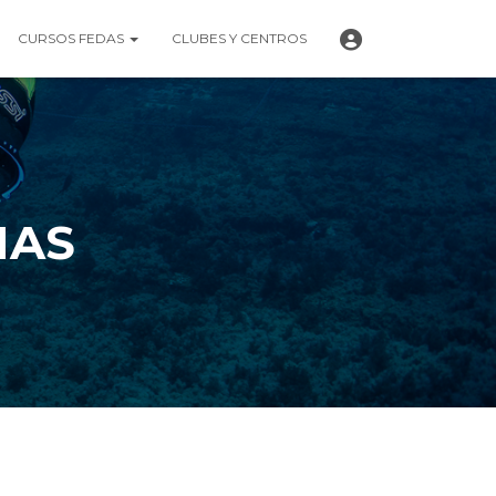
P
CURSOS FEDAS
CLUBES Y CENTROS
E
R
F
I
L
MAS