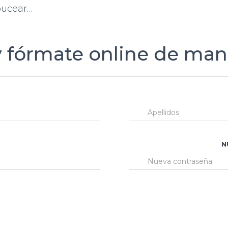
bucear…
y fórmate online de mane
N