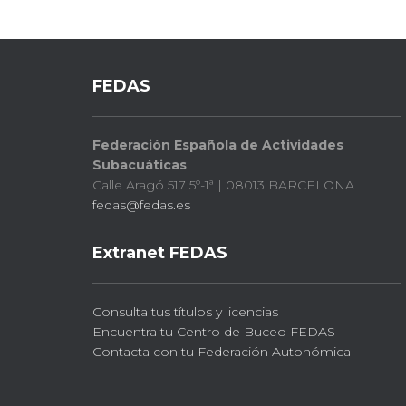
FEDAS
Federación Española de Actividades
Subacuáticas
Calle Aragó 517 5º-1ª | 08013 BARCELONA
fedas@fedas.es
Extranet FEDAS
Consulta tus títulos y licencias
Encuentra tu Centro de Buceo FEDAS
Contacta con tu Federación Autonómica